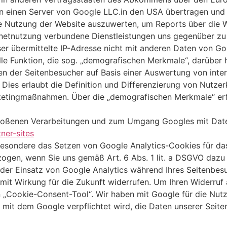
an einen Server von Google LLC.in den USA übertragen und 
re Nutzung der Website auszuwerten, um Reports über die 
rnetnutzung verbundene Dienstleistungen uns gegenüber zu
ser übermittelte IP-Adresse nicht mit anderen Daten von 
le Funktion, die sog. „demografischen Merkmale“, darüber h
sen der Seitenbesucher auf Basis einer Auswertung von in
 Dies erlaubt die Definition und Differenzierung von Nutz
ketingmaßnahmen. Über die „demografischen Merkmale“ erf
stoßenen Verarbeitungen und zum Umgang Googles mit Daten
ner-sites
besondere das Setzen von Google Analytics-Cookies für da
gen, wenn Sie uns gemäß Art. 6 Abs. 1 lit. a DSGVO dazu Ih
t der Einsatz von Google Analytics während Ihres Seitenbes
it mit Wirkung für die Zukunft widerrufen. Um Ihren Widerruf
en „Cookie-Consent-Tool“. Wir haben mit Google für die Nut
mit dem Google verpflichtet wird, die Daten unserer Seiten