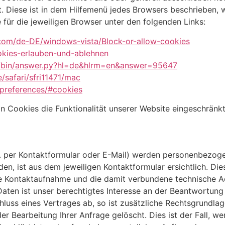
t. Diese ist in dem Hilfemenü jedes Browsers beschrieben, w
 für die jeweiligen Browser unter den folgenden Links:
.com/de-DE/windows-vista/Block-or-allow-cookies
ookies-erlauben-und-ablehnen
e/bin/answer.py?hl=de&hlrm=en&answer=95647
/safari/sfri11471/mac
-preferences/#cookies
n Cookies die Funktionalität unserer Website eingeschränkt
. per Kontaktformular oder E-Mail) werden personenbezoge
en, ist aus dem jeweiligen Kontaktformular ersichtlich. D
ie Kontaktaufnahme und die damit verbundene technische A
aten ist unser berechtigtes Interesse an der Beantwortung I
uss eines Vertrages ab, so ist zusätzliche Rechtsgrundlage 
 Bearbeitung Ihrer Anfrage gelöscht. Dies ist der Fall, w