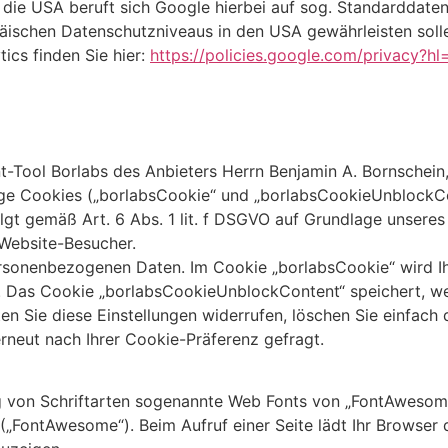
 die USA beruft sich Google hierbei auf sog. Standarddate
äischen Datenschutzniveaus in den USA gewährleisten soll
ics finden Sie hier:
https://policies.google.com/privacy?h
Tool Borlabs des Anbieters Herrn Benjamin A. Bornschein,
ige Cookies („borlabsCookie“ und „borlabsCookieUnblockCo
gt gemäß Art. 6 Abs. 1 lit. f DSGVO auf Grundlage unseres 
Website-Besucher.
ersonenbezogenen Daten. Im Cookie „borlabsCookie“ wird Ih
 Das Cookie „borlabsCookieUnblockContent“ speichert, we
 Sie diese Einstellungen widerrufen, löschen Sie einfach 
rneut nach Ihrer Cookie-Präferenz gefragt.
ung von Schriftarten sogenannte Web Fonts von „FontAwesome“
(„FontAwesome“). Beim Aufruf einer Seite lädt Ihr Browser 