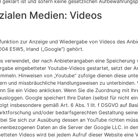
 geklärt ist und sofern keine gesetzlichen Aufbewahrungsp
zialen Medien: Videos
funktion zur Anzeige und Wiedergabe von Videos des Anbiet
D04 E5W5, Irland („Google“) gehört.
us verwendet, der nach Anbieterangaben eine Speicherung 
rgabe eingebetteter Youtube-Videos gestartet, setzt der A
ammeln. Hinweisen von „Youtube“ zufolge dienen diese unte
ssern und missbräuchliche Handlungsweisen zu unterbinden.
nn Sie ein Video anklicken. Wenn Sie die Zuordnung mit Ihr
ausloggen. Google speichert Ihre Daten (selbst für nicht ei
olgt insbesondere gemäß Art. 6 Abs. 1 lit. f DSGVO auf Bas
arktforschung und/oder bedarfsgerechten Gestaltung seiner
wobei Sie sich zur Ausübung dessen an YouTube richten mü
sonenbezogenen Daten an die Server der Google LLC. in d
etteten Videos wird bei jedem Aufruf dieser Website ein