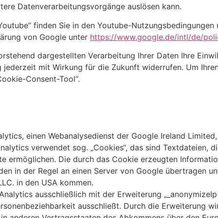
tere Datenverarbeitungsvorgänge auslösen kann.
„Youtube“ finden Sie in den Youtube-Nutzungsbedingungen
lärung von Google unter
https://www.google.de/intl/de/poli
vorstehend dargestellten Verarbeitung Ihrer Daten Ihre Einwi
ung jederzeit mit Wirkung für die Zukunft widerrufen. Um Ihr
„Cookie-Consent-Tool“.
lytics, einen Webanalysedienst der Google Ireland Limited
Analytics verwendet sog. „Cookies“, das sind Textdateien, 
ite ermöglichen. Die durch das Cookie erzeugten Informati
rden in der Regel an einen Server von Google übertragen un
 LLC. in den USA kommen.
nalytics ausschließlich mit der Erweiterung „_anonymizeIp(
Personenbeziehbarkeit ausschließt. Durch die Erweiterung w
r in anderen Vertragsstaaten des Abkommens über den Euro