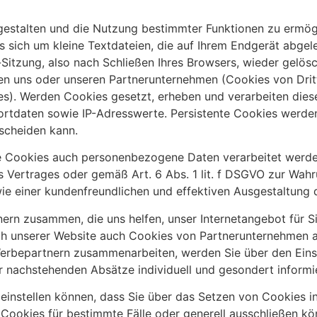
gestalten und die Nutzung bestimmter Funktionen zu ermög
s sich um kleine Textdateien, die auf Ihrem Endgerät abge
tzung, also nach Schließen Ihres Browsers, wieder gelösc
en uns oder unseren Partnerunternehmen (Cookies von Drit
s). Werden Cookies gesetzt, erheben und verarbeiten dies
rtdaten sowie IP-Adresswerte. Persistente Cookies werde
rscheiden kann.
e Cookies auch personenbezogene Daten verarbeitet werden
 Vertrages oder gemäß Art. 6 Abs. 1 lit. f DSGVO zur Wahr
ie einer kundenfreundlichen und effektiven Ausgestaltung 
rn zusammen, die uns helfen, unser Internetangebot für Si
ch unserer Website auch Cookies von Partnerunternehmen au
 Werbepartnern zusammenarbeiten, werden Sie über den Ein
r nachstehenden Absätze individuell und gesondert informie
o einstellen können, dass Sie über das Setzen von Cookies 
okies für bestimmte Fälle oder generell ausschließen kön